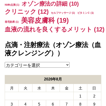
オゾン療法の詳細
(10)
NMN点滴
(1)
クリニック
(12)
セルフマッサージ
(1)
ビタミンＣ
(1)
美容皮膚科
(19)
発毛効果
(1)
血液の流れを良くするメリット
(12)
点滴・注射療法（オゾン療法（血
液クレンジング））
点
滴・
注
射
2026年8月
療
月
火
水
木
金
土
日
法
（オ
1
2
ゾ
ン
3
4
5
6
7
8
9