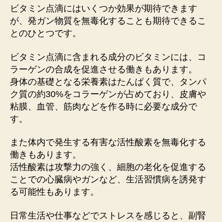
以
ビタミン点滴にはいくつか効果が期待できます
外
が、発ガン物質を無毒化することも期待できるこ
に
とのひとつです。
も
美
ビタミン点滴に含まれる成分のビタミンには、コ
容
ラーゲンの合成を促進させる働きもあります。
や
身体の基礎となる栄養素はたんぱく質で、タンパ
健
ク質の約30%をコラーゲンが占めており、皮膚や
康
に
粘膜、血管、筋肉などを作る時に必要な成分で
も
す。
良
い
また体内で発生する有害な活性酸素を無毒化する
ビ
働きもあります。
タ
活性酸素は攻撃力の強く、細胞の老化を促進する
ミ
ことでの心臓病やガンなど、生活習慣病を誘発す
ン
る可能性もあります。
へ
の
日常生活や仕事などでストレスを感じると、副腎