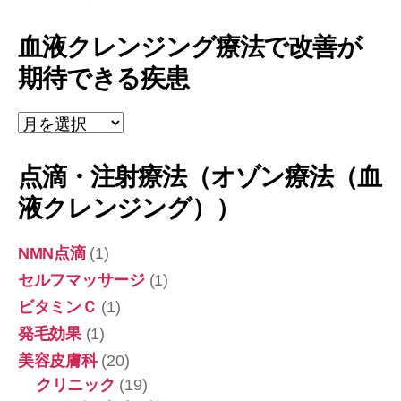
血液クレンジング療法で改善が
期待できる疾患
血
液
ク
点滴・注射療法（オゾン療法（血
レ
ン
液クレンジング））
ジ
ン
グ
NMN点滴
(1)
療
セルフマッサージ
(1)
法
ビタミンＣ
(1)
で
改
発毛効果
(1)
善
美容皮膚科
(20)
が
期
クリニック
(19)