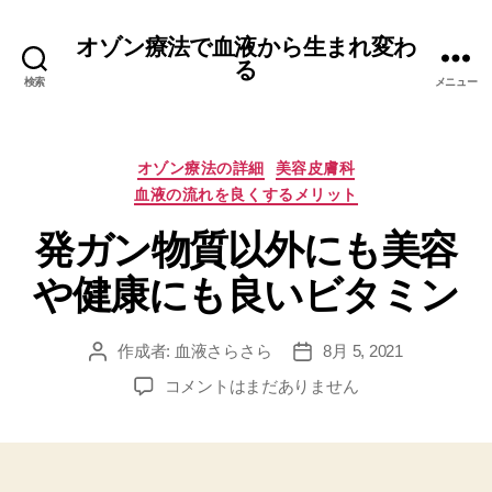
オゾン療法で血液から生まれ変わ
る
検索
メニュー
カ
オゾン療法の詳細
美容皮膚科
テ
血液の流れを良くするメリット
ゴ
リ
発ガン物質以外にも美容
ー
や健康にも良いビタミン
作成者:
血液さらさら
8月 5, 2021
投
投
稿
稿
発
コメントはまだありません
者
日
ガ
ン
物
質