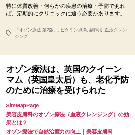
特に体質改善・何らかの疾患の治療・予防であれ
ば、定期的にクリニックに通う必要があります。
「オゾン療法 第2版」
,
ビタミン点滴
,
副作用
,
血液クレン
タ
ジング
グ
オゾン療法は、英国のクイーン
マム（英国皇太后）も、老化予防
のために治療を受けられた
SiteMapPage
美容皮膚科のオゾン療法（血液クレンジング）の効
果とは？
オゾン療法で自然治癒力の向上｜美容皮膚科