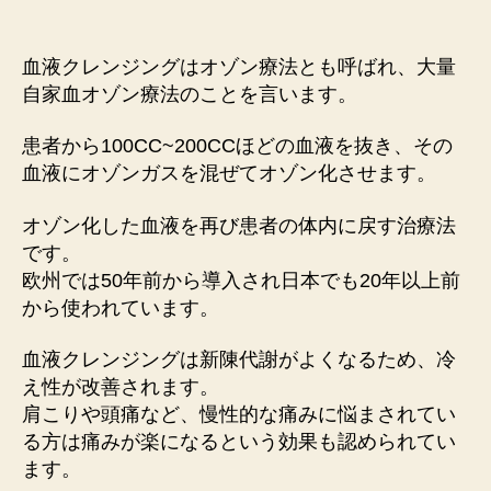
者
日
液
ク
レ
血液クレンジングはオゾン療法とも呼ばれ、大量
ン
自家血オゾン療法のことを言います。
ジ
ン
患者から100CC~200CCほどの血液を抜き、その
グ
血液にオゾンガスを混ぜてオゾン化させます。
お
け
オゾン化した血液を再び患者の体内に戻す治療法
る
副
です。
作
欧州では50年前から導入され日本でも20年以上前
用
から使われています。
へ
の
血液クレンジングは新陳代謝がよくなるため、冷
え性が改善されます。
肩こりや頭痛など、慢性的な痛みに悩まされてい
る方は痛みが楽になるという効果も認められてい
ます。