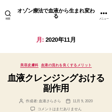
オゾン療法で血液から生まれ変わ
る
検索
メニュー
月:
2020年11月
カ
美容皮膚科
血液の流れを良くするメリット
テ
血液クレンジングおける
ゴ
リ
副作用
ー
作成者:
血液さらさら
11月 9, 2020
投
投
稿
稿
血
コメントはまだありません