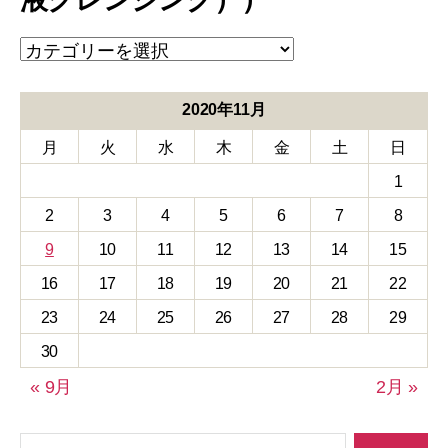
点
滴・
注
射
2020年11月
療
月
火
水
木
金
土
日
法
（オ
1
ゾ
ン
2
3
4
5
6
7
8
療
9
10
11
12
13
14
15
法
（血
16
17
18
19
20
21
22
液
23
24
25
26
27
28
29
ク
レ
30
ン
ジ
« 9月
2月 »
ン
グ））
検