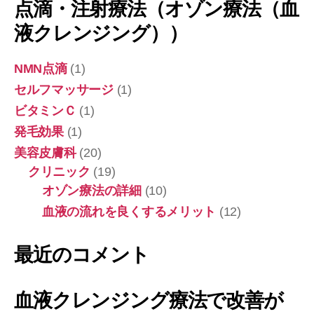
点滴・注射療法（オゾン療法（血
レ
ン
液クレンジング））
ジ
ン
グ
NMN点滴
(1)
療
セルフマッサージ
(1)
法
ビタミンＣ
(1)
で
改
発毛効果
(1)
善
美容皮膚科
(20)
が
期
クリニック
(19)
待
オゾン療法の詳細
(10)
で
血液の流れを良くするメリット
(12)
き
る
疾
最近のコメント
患
血液クレンジング療法で改善が