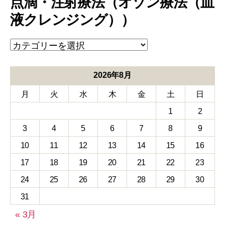
点滴・注射療法（オゾン療法（血
液クレンジング））
点
滴・
注
射
2026年8月
療
月
火
水
木
金
土
日
法
（オ
1
2
ゾ
ン
3
4
5
6
7
8
9
療
10
11
12
13
14
15
16
法
（血
17
18
19
20
21
22
23
液
24
25
26
27
28
29
30
ク
レ
31
ン
ジ
« 3月
ン