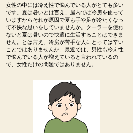
ん
女性の中には冷え性で悩んでいる人がとても多い
で
です。夏は暑いとは言え、屋内では冷房を使って
い
いますからそれが原因で夏も手や足が冷たくなっ
る
て不快な思いをしていませんか。クーラーを使わ
の
ないと夏は暑いので快適に生活することはできま
な
せん。とは言え、冷房が苦手な人にとっては辛い
ら
ことではありませんか。最近では、男性も冷え性
オ
ゾ
で悩んでいる人が増えていると言われているの
ン
で、女性だけの問題ではありません。
療
法
を
へ
の