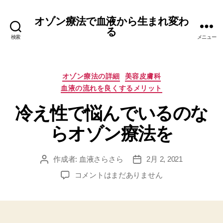
オゾン療法で血液から生まれ変わ
る
検索
メニュー
カ
オゾン療法の詳細
美容皮膚科
テ
血液の流れを良くするメリット
ゴ
リ
冷え性で悩んでいるのな
ー
らオゾン療法を
作成者:
血液さらさら
2月 2, 2021
投
投
稿
稿
冷
コメントはまだありません
者
日
え
性
で
悩