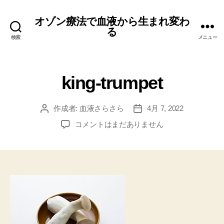
オゾン療法で血液から生まれ変わ
る
検索
メニュー
king-trumpet
作成者:
血液さらさら
4月 7, 2022
投
投
稿
稿
king-
コメントはまだありません
者
日
trumpet
へ
の