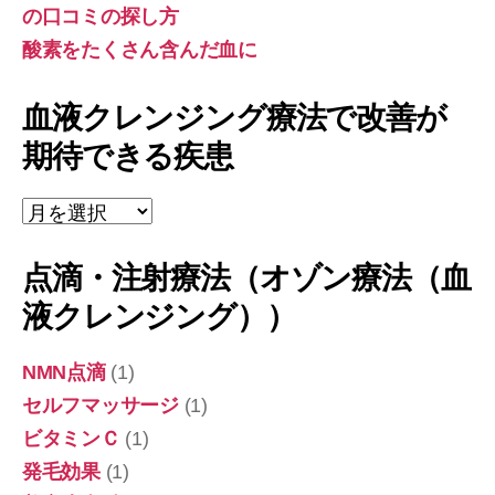
の口コミの探し方
酸素をたくさん含んだ血に
血液クレンジング療法で改善が
期待できる疾患
血
液
ク
点滴・注射療法（オゾン療法（血
レ
ン
液クレンジング））
ジ
ン
グ
NMN点滴
(1)
療
セルフマッサージ
(1)
法
ビタミンＣ
(1)
で
改
発毛効果
(1)
善