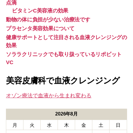
点滴
ビタミンC美容液の効果
動物の体に負担が少ない治療法です
プラセンタ美容効果について
健康サポートとして注目される血液クレンジングの
効果
ソララクリニックでも取り扱っているリポビット
VC
美容皮膚科で血液クレンジング
オゾン療法で血液から生まれ変わる
2026年8月
月
火
水
木
金
土
日