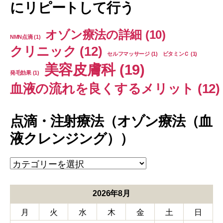
にリピートして行う
オゾン療法の詳細
(10)
NMN点滴
(1)
クリニック
(12)
セルフマッサージ
(1)
ビタミンＣ
(1)
美容皮膚科
(19)
発毛効果
(1)
血液の流れを良くするメリット
(12)
点滴・注射療法（オゾン療法（血
液クレンジング））
点
滴・
注
射
2026年8月
療
月
火
水
木
金
土
日
法