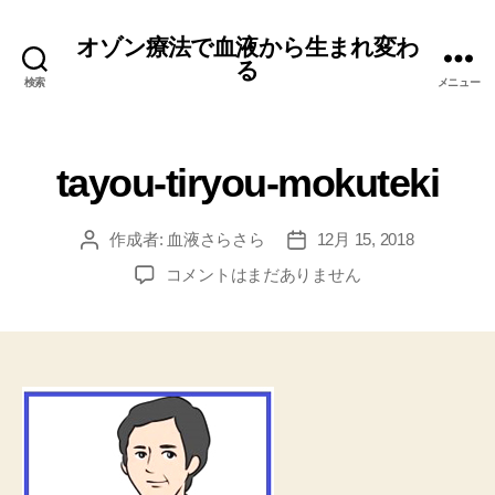
オゾン療法で血液から生まれ変わ
る
検索
メニュー
tayou-tiryou-mokuteki
作成者:
血液さらさら
12月 15, 2018
投
投
稿
稿
tayou-
コメントはまだありません
者
日
tiryou-
mokuteki
へ
の