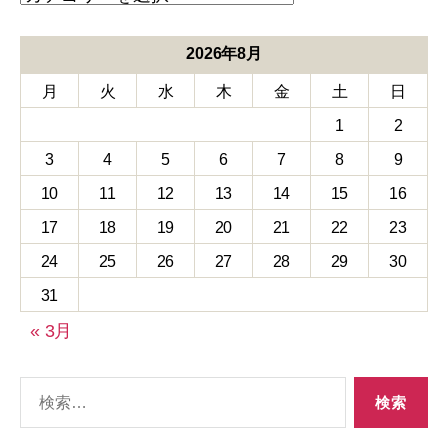
滴・
注
射
2026年8月
療
月
火
水
木
金
土
日
法
（オ
1
2
ゾ
ン
3
4
5
6
7
8
9
療
10
11
12
13
14
15
16
法
（血
17
18
19
20
21
22
23
液
24
25
26
27
28
29
30
ク
レ
31
ン
ジ
« 3月
ン
グ））
検
索
対