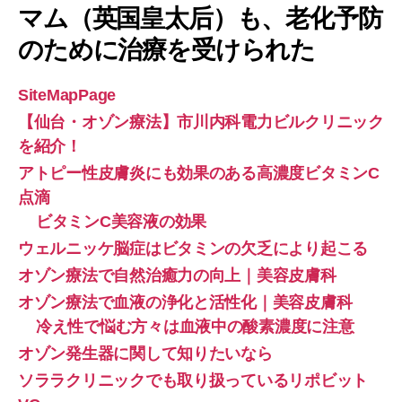
マム（英国皇太后）も、老化予防
のために治療を受けられた
SiteMapPage
【仙台・オゾン療法】市川内科電力ビルクリニック
を紹介！
アトピー性皮膚炎にも効果のある高濃度ビタミンC
点滴
ビタミンC美容液の効果
ウェルニッケ脳症はビタミンの欠乏により起こる
オゾン療法で自然治癒力の向上｜美容皮膚科
オゾン療法で血液の浄化と活性化｜美容皮膚科
冷え性で悩む方々は血液中の酸素濃度に注意
オゾン発生器に関して知りたいなら
ソララクリニックでも取り扱っているリポビット