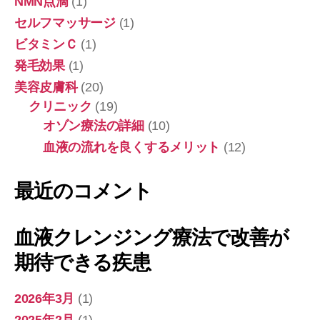
NMN点滴
(1)
療
セルフマッサージ
(1)
法
ビタミンＣ
(1)
で
改
発毛効果
(1)
善
美容皮膚科
(20)
が
期
クリニック
(19)
待
オゾン療法の詳細
(10)
で
血液の流れを良くするメリット
(12)
き
る
疾
最近のコメント
患
血液クレンジング療法で改善が
期待できる疾患
2026年3月
(1)