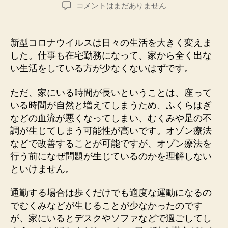
稿
稿
椅
コメントはまだありません
者
日
子
に
長
新型コロナウイルスは日々の生活を大きく変えま
時
した。仕事も在宅勤務になって、家から全く出な
間
い生活をしている方が少なくないはずです。
座
る
ただ、家にいる時間が長いということは、座って
の
いる時間が自然と増えてしまうため、ふくらはぎ
は
問
などの血流が悪くなってしまい、むくみや足の不
題
調が生じてしまう可能性が高いです。オゾン療法
へ
などで改善することが可能ですが、オゾン療法を
の
行う前になぜ問題が生じているのかを理解しない
といけません。
通勤する場合は歩くだけでも適度な運動になるの
でむくみなどが生じることが少なかったのです
が、家にいるとデスクやソファなどで過ごしてし