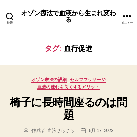
オゾン療法で血液から生まれ変わ
る
検索
メニュー
タグ:
血行促進
カ
オゾン療法の詳細
セルフマッサージ
テ
血液の流れを良くするメリット
ゴ
リ
椅子に長時間座るのは問
ー
題
作成者:
血液さらさら
5月 17, 2023
投
投