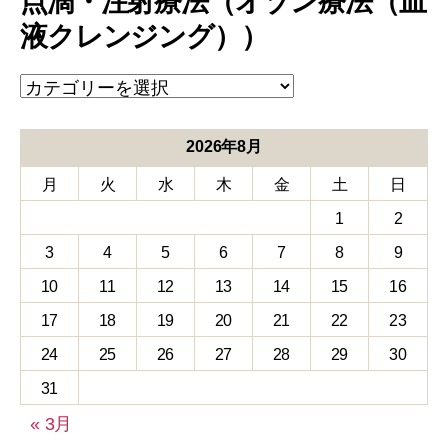
点滴・注射療法（オゾン療法（血
液クレンジング））
点
滴・
注
射
2026年8月
療
月
火
水
木
金
土
日
法
（オ
1
2
ゾ
ン
3
4
5
6
7
8
9
療
10
11
12
13
14
15
16
法
（血
17
18
19
20
21
22
23
液
24
25
26
27
28
29
30
ク
レ
31
ン
ジ
« 3月
ン